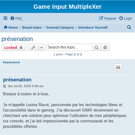
Game Input MultipleXer
FAQ
Register
Login
S
Home
Board index
General Category
Introduce Yourself
e
présenation
a
Search
Advanced sear
Locked
r
1 post • Page
1
of
1
c
louiseravot
h
présenation
P
Sat Jul 26, 2025 5:08 am
o
s
Bonjour à toutes et à tous,
t
Je m'appelle Louise Ravot, passionnée par les technologies libres et
l'accessibilité dans le gaming. J’ai découvert GIMX récemment en
cherchant une solution pour optimiser l’utilisation de mes périphériques
sur console, et j’ai été impressionnée par la communauté et les
possibilités offertes.